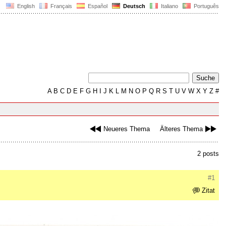
English
Français
Español
Deutsch
Italiano
Português
A
B
C
D
E
F
G
H
I
J
K
L
M
N
O
P
Q
R
S
T
U
V
W
X
Y
Z
#
Neueres Thema
Älteres Thema
2 posts
#1
Zitat