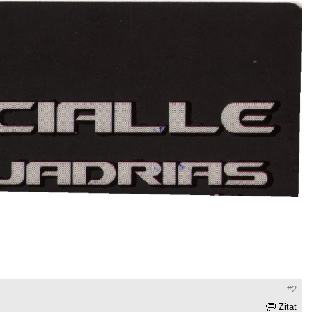
#2
Zitat