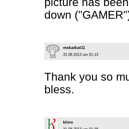
picture has been
down ("GAMER"
mskatkat11
31.08.2013 um 01:13
Thank you so muc
bless.
khiro