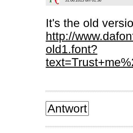
31.08.2013 um 01:38
It's the old versi
http://www.dafon
old1.font?
text=Trust+m
Antwort