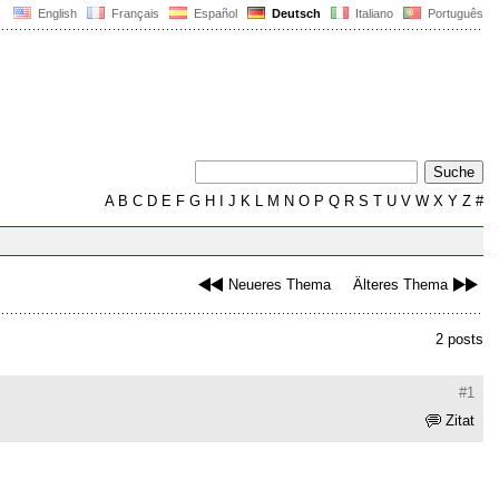
English
Français
Español
Deutsch
Italiano
Português
A
B
C
D
E
F
G
H
I
J
K
L
M
N
O
P
Q
R
S
T
U
V
W
X
Y
Z
#
Neueres Thema
Älteres Thema
2 posts
#1
Zitat