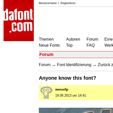
Benutzername
|
Registrieren
Themen
Autoren
Forum
Eine
Neue Fonts
Top
FAQ
Wer
Forum
→
→
Forum
Font Identifizierung
Zurück z
Anyone know this font?
wessilp
19.08.2013 um 14:41