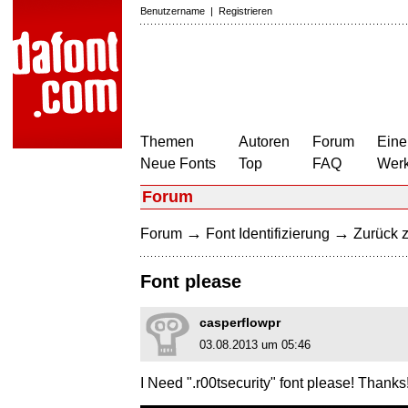
Benutzername
|
Registrieren
Themen
Autoren
Forum
Eine
Neue Fonts
Top
FAQ
Wer
Forum
→
→
Forum
Font Identifizierung
Zurück z
Font please
casperflowpr
03.08.2013 um 05:46
I Need ".r00tsecurity" font please! Thanks!