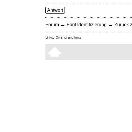
Antwort
→
→
Forum
Font Identifizierung
Zurück z
Links:
On snot and fonts