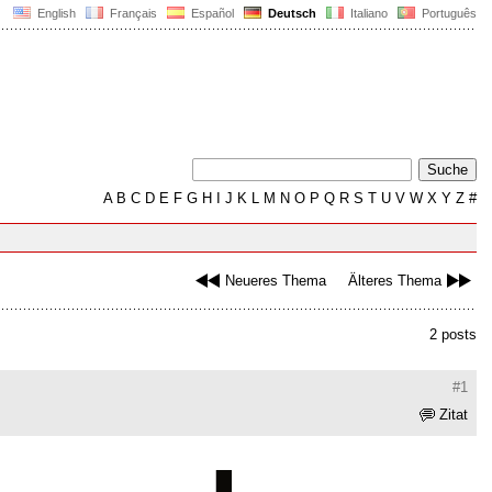
English
Français
Español
Deutsch
Italiano
Português
A
B
C
D
E
F
G
H
I
J
K
L
M
N
O
P
Q
R
S
T
U
V
W
X
Y
Z
#
Neueres Thema
Älteres Thema
2 posts
#1
Zitat