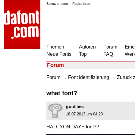
Benutzername
|
Registrieren
Themen
Autoren
Forum
Eine
Neue Fonts
Top
FAQ
Wer
Forum
→
→
Forum
Font Identifizierung
Zurück z
what font?
guuilima
18.07.2013 um 04:20
HALCYON DAYS font??