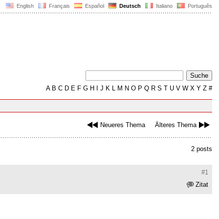
English
Français
Español
Deutsch
Italiano
Português
A
B
C
D
E
F
G
H
I
J
K
L
M
N
O
P
Q
R
S
T
U
V
W
X
Y
Z
#
Neueres Thema
Älteres Thema
2 posts
#1
Zitat