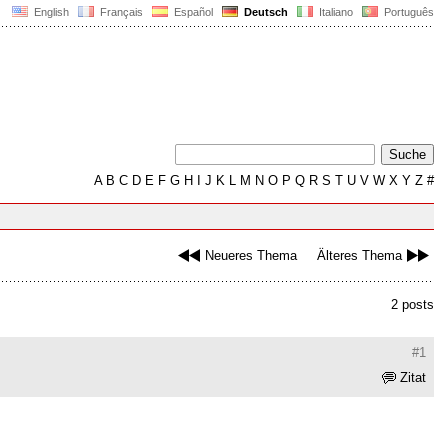
English
Français
Español
Deutsch
Italiano
Português
A
B
C
D
E
F
G
H
I
J
K
L
M
N
O
P
Q
R
S
T
U
V
W
X
Y
Z
#
Neueres Thema
Älteres Thema
2 posts
#1
Zitat