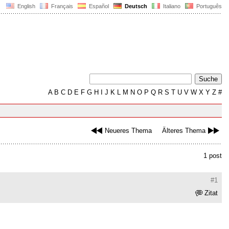
English
Français
Español
Deutsch
Italiano
Português
A
B
C
D
E
F
G
H
I
J
K
L
M
N
O
P
Q
R
S
T
U
V
W
X
Y
Z
#
Neueres Thema
Älteres Thema
1 post
#1
Zitat