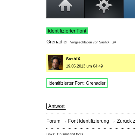
Identifizierter Font
Grenadier
Vorgeschlagen von
SashiX
SashiX
19.05.2013 um 04:49
Identifizierter Font:
Grenadier
Antwort
→
→
Forum
Font Identifizierung
Zurück z
Links:
On snot and fonts