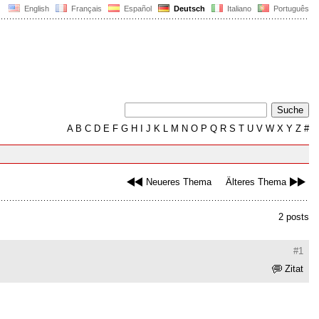
English
Français
Español
Deutsch
Italiano
Português
A
B
C
D
E
F
G
H
I
J
K
L
M
N
O
P
Q
R
S
T
U
V
W
X
Y
Z
#
Neueres Thema
Älteres Thema
2 posts
#1
Zitat