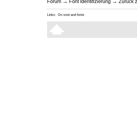
→
→
Forum
Font Identifizierung
Zurück z
Links:
On snot and fonts