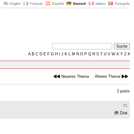
English
Français
Español
Deutsch
Italiano
Português
A
B
C
D
E
F
G
H
I
J
K
L
M
N
O
P
Q
R
S
T
U
V
W
X
Y
Z
#
Neueres Thema
Älteres Thema
2 posts
#1
Zitat