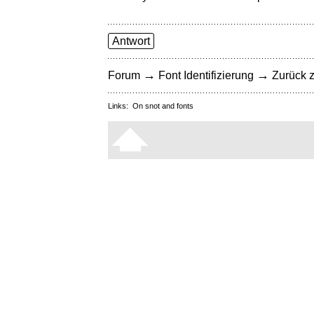
Antwort
→
→
Forum
Font Identifizierung
Zurück z
Links:
On snot and fonts