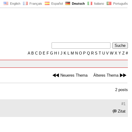
English
Français
Español
Deutsch
Italiano
Português
A
B
C
D
E
F
G
H
I
J
K
L
M
N
O
P
Q
R
S
T
U
V
W
X
Y
Z
#
Neueres Thema
Älteres Thema
2 posts
#1
Zitat