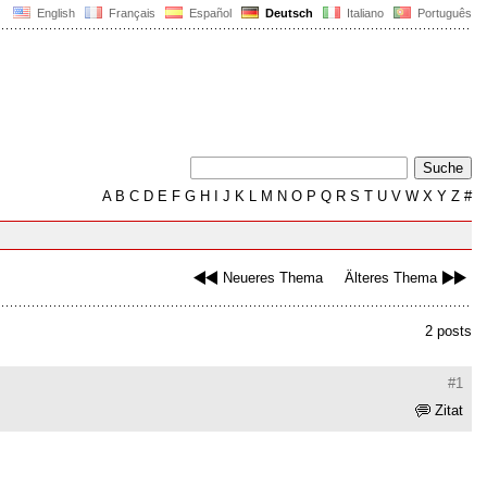
English
Français
Español
Deutsch
Italiano
Português
A
B
C
D
E
F
G
H
I
J
K
L
M
N
O
P
Q
R
S
T
U
V
W
X
Y
Z
#
Neueres Thema
Älteres Thema
2 posts
#1
Zitat