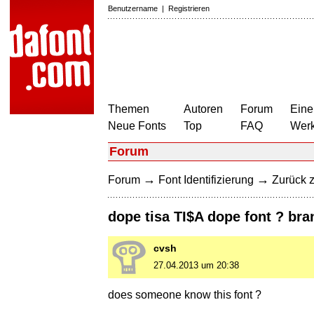
Benutzername
|
Registrieren
Themen
Autoren
Forum
Eine
Neue Fonts
Top
FAQ
Wer
Forum
→
→
Forum
Font Identifizierung
Zurück z
dope tisa TI$A dope font ? bra
cvsh
27.04.2013 um 20:38
does someone know this font ?