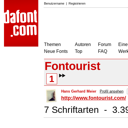
Benutzername
|
Registrieren
Themen
Autoren
Forum
Eine
Neue Fonts
Top
FAQ
Wer
Fontourist
1
Hans Gerhard Meier
Profil ansehen
http://www.fontourist.com/
7 Schriftarten - 3.