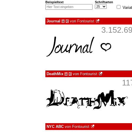
Beispieltext
Schriftarten
Varia
Journal
von
Fontourist
à
€
3.152.6
DeathMix
von
Fontourist
à
€
11
NYC ABC
von
Fontourist