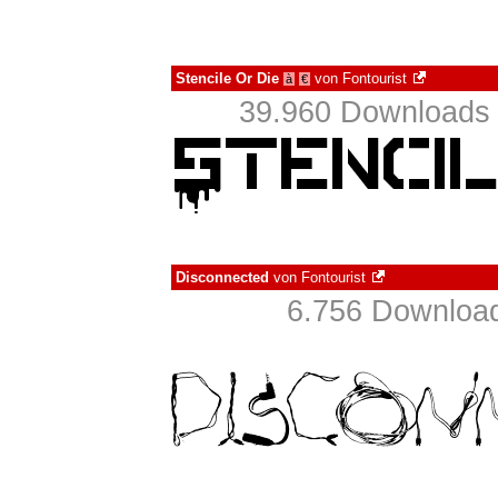
Stencile Or Die
von
Fontourist
à
€
39.960 Downloads 
Disconnected
von
Fontourist
6.756 Download