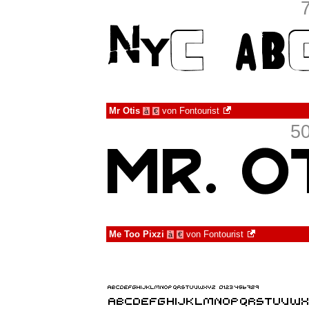
Mr Otis
von
Fontourist
à
€
50
Me Too Pixzi
von
Fontourist
à
€