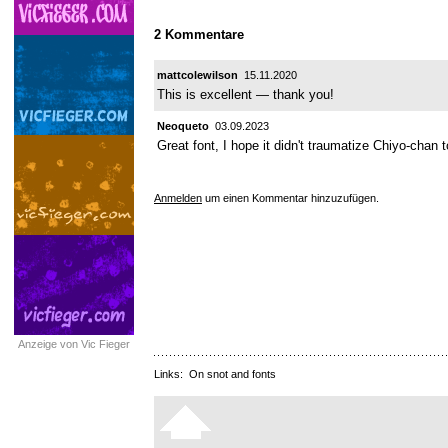
2 Kommentare
mattcolewilson
15.11.2020
This is excellent — thank you!
Neoqueto
03.09.2023
Great font, I hope it didn't traumatize Chiyo-chan
Anmelden
um einen Kommentar hinzuzufügen.
Anzeige von Vic Fieger
Links:
On snot and fonts