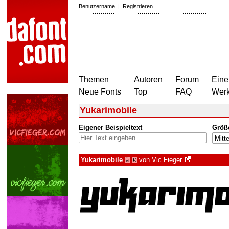
Benutzername
|
Registrieren
Themen
Autoren
Forum
Eine
Neue Fonts
Top
FAQ
Wer
Yukarimobile
Eigener Beispieltext
Größ
Yukarimobile
von
Vic Fieger
à
€