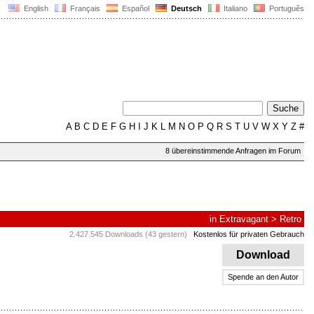
English
Français
Español
Deutsch
Italiano
Português
A
B
C
D
E
F
G
H
I
J
K
L
M
N
O
P
Q
R
S
T
U
V
W
X
Y
Z
#
8 übereinstimmende Anfragen im Forum
in
Extravagant
>
Retro
2.427.545 Downloads (43 gestern)
Kostenlos für privaten Gebrauch
Download
Spende an den Autor