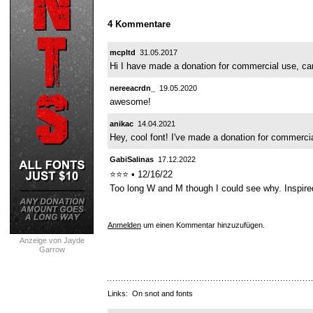
4 Kommentare
mcpltd
31.05.2017
Hi I have made a donation for commercial use, c
nereeacrdn_
19.05.2020
awesome!
anikac
14.04.2021
Hey, cool font! I've made a donation for commerci
GabiSalinas
17.12.2022
⭐⭐⭐ • 12/16/22
Too long W and M though I could see why. Inspire
Anmelden
um einen Kommentar hinzuzufügen.
Anzeige von Jayde
Garrow
Links:
On snot and fonts