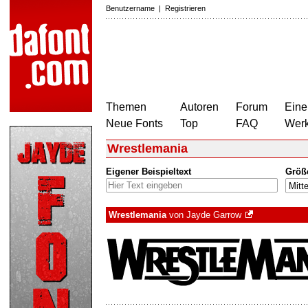
Benutzername
|
Registrieren
Themen
Autoren
Forum
Eine
Neue Fonts
Top
FAQ
Wer
Wrestlemania
Eigener Beispieltext
Größ
Wrestlemania
von
Jayde Garrow