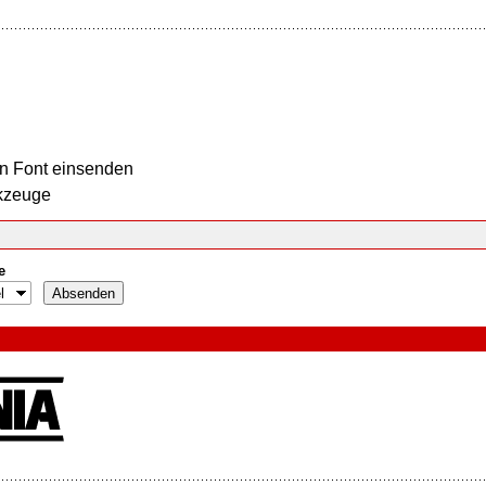
n Font einsenden
kzeuge
e