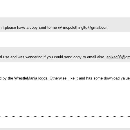
an I please have a copy sent to me @
mcpclothingltd@gmail.com
al use and was wondering if you could send copy to email also.
anikac08@gm
d by the WrestleMania logos. Otherwise, like it and has some download value