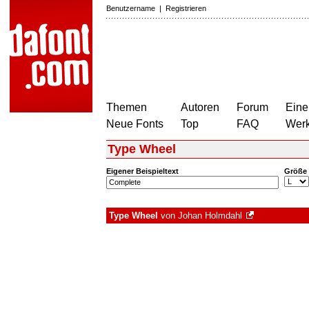
Benutzername
|
Registrieren
Themen
Autoren
Forum
Eine
Neue Fonts
Top
FAQ
Wer
Type Wheel
Eigener Beispieltext
Größe
Type Wheel
von
Johan Holmdahl