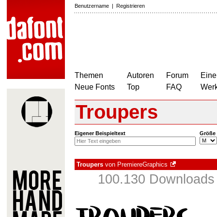
Benutzername
|
Registrieren
Themen
Autoren
Forum
Eine
Neue Fonts
Top
FAQ
Wer
Troupers
Eigener Beispieltext
Größe
Troupers
von
PremiereGraphics
100.130 Download