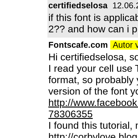
certifiedselosa
12.06.
if this font is appl
2?? and how can i pu
Fontscafe.com
Autor 
Hi certifiedselosa, s
I read your cell use 
format, so probably yo
version of the font 
http://www.faceboo
78306355
I found this tutorial
http://corbylove.blo