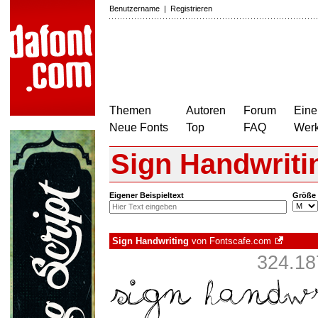
Benutzername
|
Registrieren
Themen
Autoren
Forum
Eine
Neue Fonts
Top
FAQ
Wer
Sign Handwriti
Eigener Beispieltext
Größe
Sign Handwriting
von
Fontscafe.com
324.18