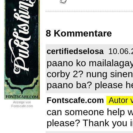
8 Kommentare
certifiedselosa
10.06.
paano ko mailalaga
corby 2? nung sine
paano ba? please h
Fontscafe.com
Autor 
Anzeige von
Fontscafe.com
can someone help wit
please? Thank you 