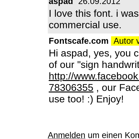
aspad
26.09.2012
I love this font. i wa
commercial use.
Fontscafe.com
Autor 
Hi aspad, yes, you 
of our "sign handwri
http://www.faceboo
78306355
, our Fac
use too! :) Enjoy!
Anmelden
um einen Kom