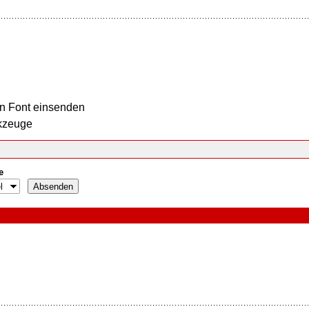
n Font einsenden
kzeuge
e