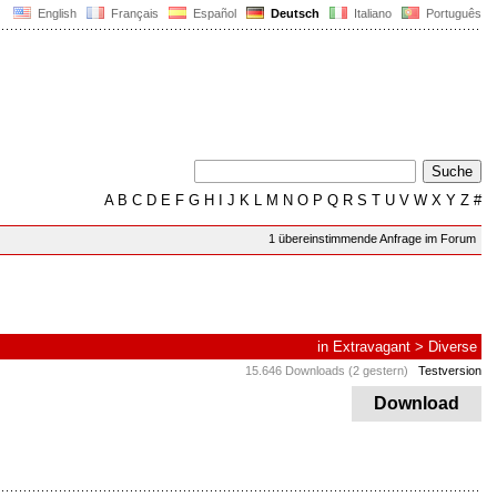
English
Français
Español
Deutsch
Italiano
Português
A
B
C
D
E
F
G
H
I
J
K
L
M
N
O
P
Q
R
S
T
U
V
W
X
Y
Z
#
1 übereinstimmende Anfrage im Forum
in
Extravagant
>
Diverse
15.646 Downloads (2 gestern)
Testversion
Download