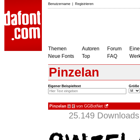
Benutzername
|
Registrieren
Themen
Autoren
Forum
Eine
Neue Fonts
Top
FAQ
Wer
Pinzelan
Eigener Beispieltext
Größe
Pinzelan
von
GGBotNet
à
€
25.149 Downloads 