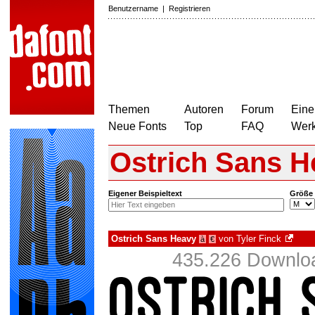
Benutzername
|
Registrieren
Themen
Autoren
Forum
Eine
Neue Fonts
Top
FAQ
Wer
Ostrich Sans H
Eigener Beispieltext
Größe
Ostrich Sans Heavy
von
Tyler Finck
à
€
435.226 Downloa