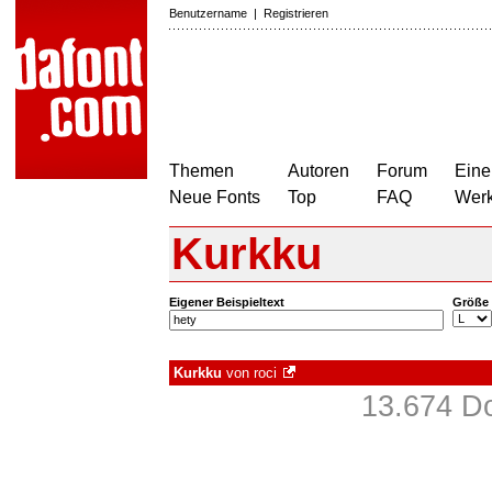
Benutzername
|
Registrieren
Themen
Autoren
Forum
Eine
Neue Fonts
Top
FAQ
Wer
Kurkku
Eigener Beispieltext
Größe
Kurkku
von
roci
13.674 D