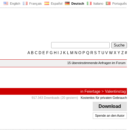
English
Français
Español
Deutsch
Italiano
Português
A
B
C
D
E
F
G
H
I
J
K
L
M
N
O
P
Q
R
S
T
U
V
W
X
Y
Z
#
15 übereinstimmende Anfragen im Forum
in
Feiertage
>
Valentinstag
917.343 Downloads (20 gestern)
Kostenlos für privaten Gebrauch
Download
Spende an den Autor