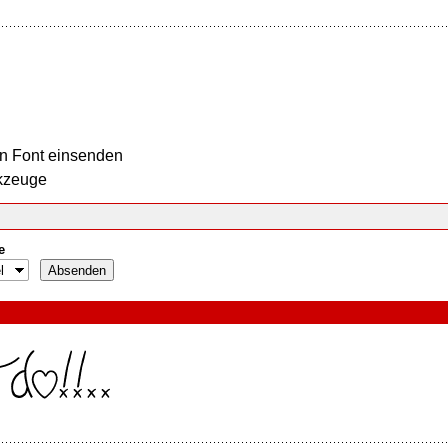
n Font einsenden
kzeuge
e