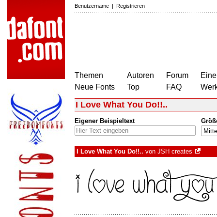
Benutzername
|
Registrieren
Themen
Autoren
Forum
Eine
Neue Fonts
Top
FAQ
Wer
I Love What You Do!!..
Eigener Beispieltext
Größ
I Love What You Do!!..
von
JSH creates