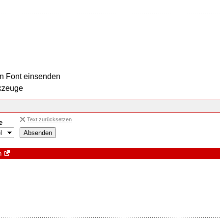
n Font einsenden
kzeuge
Text zurücksetzen
e
n