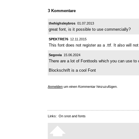
3 Kommentare
thehighsleybros
01.07.2013
great font, is it possible to use commercially?
SPEKTRE76
12.11.2015
This font does not register as a .ttf. It also will
Segovia
15.06.2024
There are a lot of Fonttools which you can use to c
Blockschrift is a cool Font
Anmelden
um einen Kommentar hinzuzufügen.
Links:
On snot and fonts