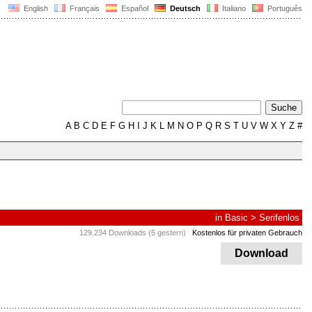
English
Français
Español
Deutsch
Italiano
Português
A
B
C
D
E
F
G
H
I
J
K
L
M
N
O
P
Q
R
S
T
U
V
W
X
Y
Z
#
in
Basic
>
Serifenlos
129.234 Downloads (5 gestern)
Kostenlos für privaten Gebrauch
Download