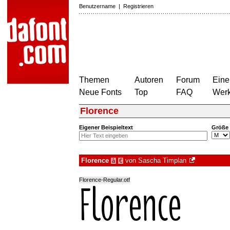
Benutzername
|
Registrieren
Themen
Autoren
Forum
Eine
Neue Fonts
Top
FAQ
Wer
Florence
Eigener Beispieltext
Größe
Florence
von
Sascha Timplan
à
€
Florence-Regular.otf