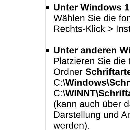
Unter Windows 10
Wählen Sie die font
Rechts-Klick > Inst
Unter anderen W
Platzieren Sie die fo
Ordner
Schriftart
C:\
Windows\Schri
C:\
WINNT\Schrift
(kann auch über 
Darstellung und A
werden).