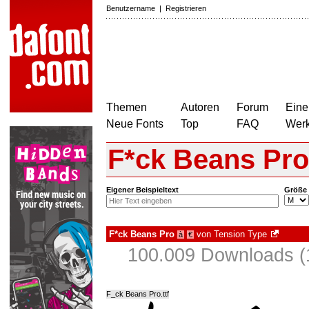
Benutzername
|
Registrieren
Themen
Autoren
Forum
Eine
Neue Fonts
Top
FAQ
Wer
F*ck Beans Pro
Eigener Beispieltext
Größe
F*ck Beans Pro
von
Tension Type
à
€
100.009 Downloads (
F_ck Beans Pro.ttf