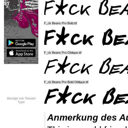
F_ck Beans Pro Bold.ttf
F_ck Beans Pro Oblique.ttf
F_ck Beans Pro Bold Oblique.ttf
Anzeige von Tension
Type
Anmerkung des A