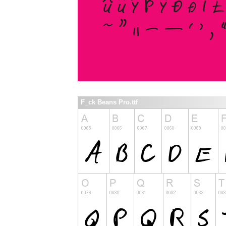
F_ck Beans Pro.ttf