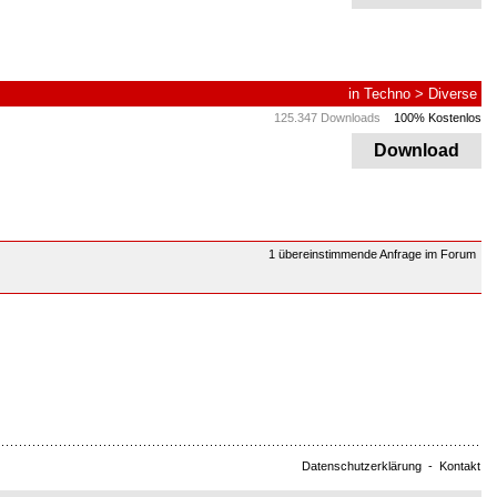
in
Techno
>
Diverse
125.347 Downloads
100% Kostenlos
Download
1 übereinstimmende Anfrage im Forum
Datenschutzerklärung
-
Kontakt