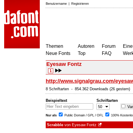
Benutzername
|
Registrieren
Themen
Autoren
Forum
Eine
Neue Fonts
Top
FAQ
Wer
Eyesaw Fontz
1
http://www.signalgrau.com/eyesaw
8 Schriftarten - 854.362 Downloads (26 gestern)
Beispieltext
Schriftarten
Var
Nur als
Public Domain / GPL / OFL
100% Kostenlo
Scrabble
von
Eyesaw Fontz