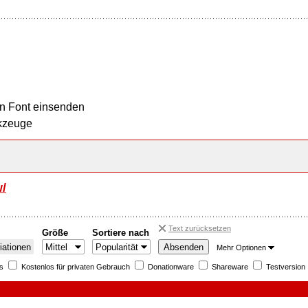
n Font einsenden
kzeuge
/
Text zurücksetzen
Größe
Sortiere nach
iationen
Mehr Optionen
s
Kostenlos für privaten Gebrauch
Donationware
Shareware
Testversion