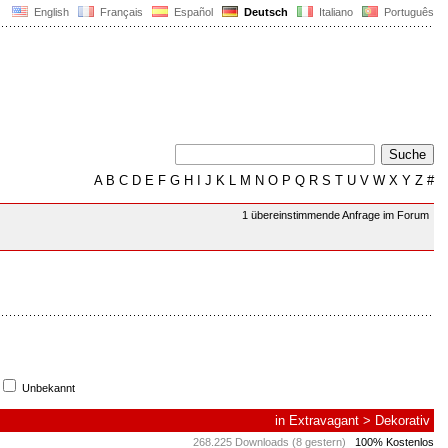
English
Français
Español
Deutsch
Italiano
Português
A
B
C
D
E
F
G
H
I
J
K
L
M
N
O
P
Q
R
S
T
U
V
W
X
Y
Z
#
1 übereinstimmende Anfrage im Forum
Unbekannt
in
Extravagant
>
Dekorativ
268.225 Downloads (8 gestern)
100% Kostenlos