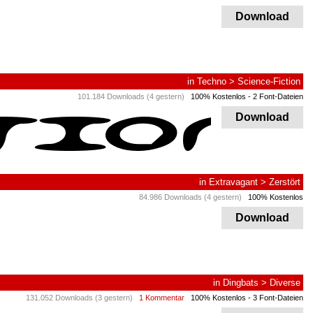
Download
in
Techno
>
Science-Fiction
101.184 Downloads (4 gestern)
100% Kostenlos
- 2 Font-Dateien
Download
in
Extravagant
>
Zerstört
84.986 Downloads (4 gestern)
100% Kostenlos
Download
in
Dingbats
>
Diverse
131.052 Downloads (3 gestern)
1 Kommentar
100% Kostenlos
- 3 Font-Dateien