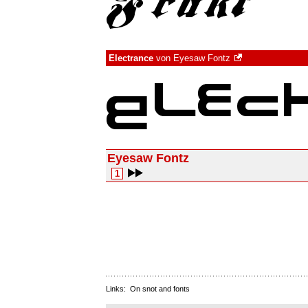
Electrance
von
Eyesaw Fontz
Eyesaw Fontz
1
Links:
On snot and fonts