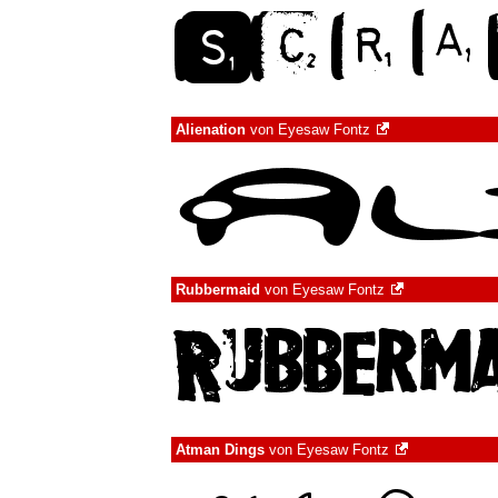
Alienation
von
Eyesaw Fontz
Rubbermaid
von
Eyesaw Fontz
Atman Dings
von
Eyesaw Fontz