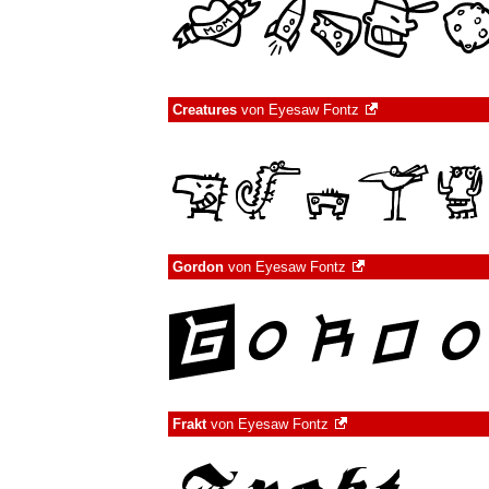
Creatures
von
Eyesaw Fontz
Gordon
von
Eyesaw Fontz
Frakt
von
Eyesaw Fontz