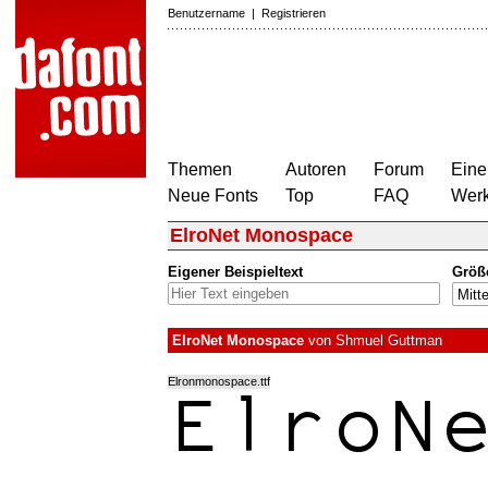
Benutzername
|
Registrieren
Themen
Autoren
Forum
Eine
Neue Fonts
Top
FAQ
Wer
ElroNet Monospace
Eigener Beispieltext
Größ
ElroNet Monospace
von
Shmuel Guttman
Elronmonospace.ttf