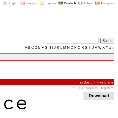
English
Français
Español
Deutsch
Italiano
Português
A
B
C
D
E
F
G
H
I
J
K
L
M
N
O
P
Q
R
S
T
U
V
W
X
Y
Z
#
in
Basic
>
Fixe Breite
210.984 Downloads (28 gestern)
Download