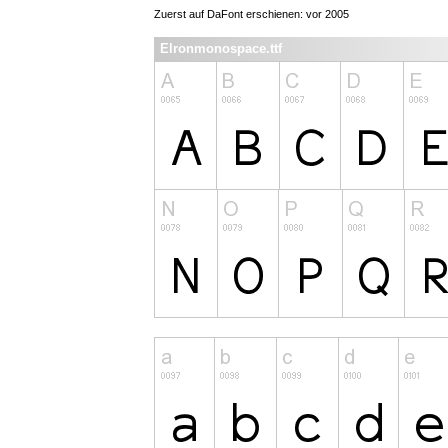
Zuerst auf DaFont erschienen: vor 2005
Elronmonospace.ttf