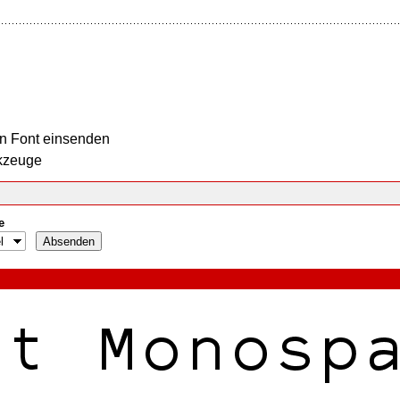
n Font einsenden
kzeuge
e