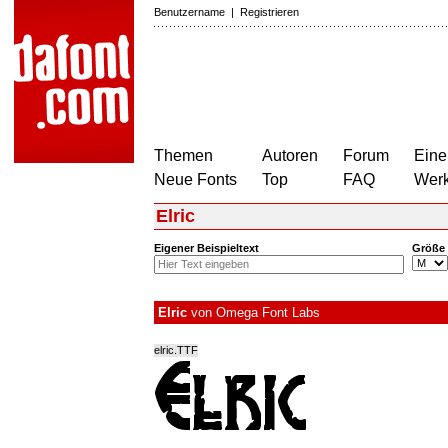
Benutzername
|
Registrieren
Themen
Autoren
Forum
Eine
Neue Fonts
Top
FAQ
Wer
Elric
Eigener Beispieltext
Größe
Elric
von
Omega Font Labs
elric.TTF