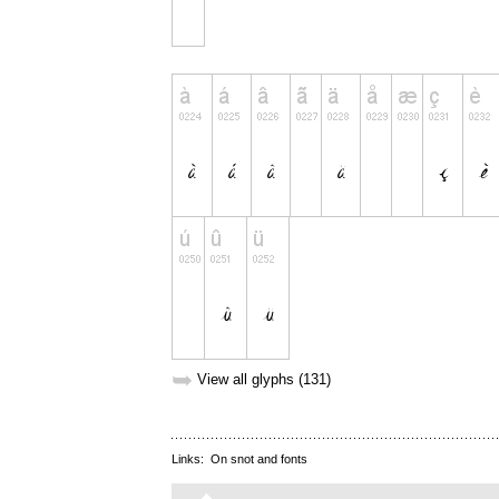
➥
View all glyphs (131)
Links:
On snot and fonts