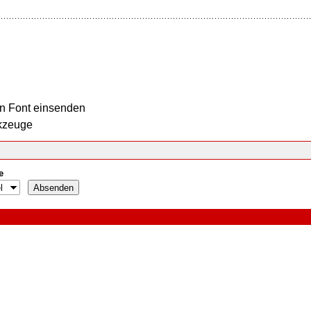
n Font einsenden
kzeuge
e