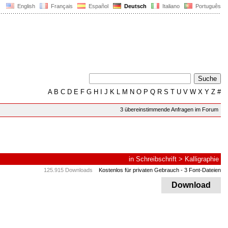
English
Français
Español
Deutsch
Italiano
Português
A
B
C
D
E
F
G
H
I
J
K
L
M
N
O
P
Q
R
S
T
U
V
W
X
Y
Z
#
3 übereinstimmende Anfragen im Forum
in
Schreibschrift
>
Kalligraphie
125.915 Downloads
Kostenlos für privaten Gebrauch
- 3 Font-Dateien
Download