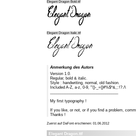
Elegant Dragon Bold.ttf
Elegant Dragon Italic.ttf
Anmerkung des Autors
Version 1.0.
Regular, bold & italic.
Style : handwriting, normal, old fashion.
Included A-Z, a-z, 0-9, "'()-_={}#%$*&,;:!?./\
________________________________
My first typography !
If you like, or not, or if you find a problem, comm
Thanks !
Zuerst auf DaFont erschienen: 01.06.2012
Elegant Dragon.ttf