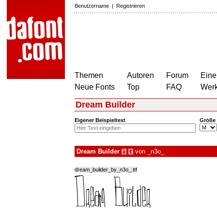
Benutzername
|
Registrieren
Themen
Autoren
Forum
Eine
Neue Fonts
Top
FAQ
Wer
Dream Builder
Eigener Beispieltext
Größe
Dream Builder
von
_n3o_
à
€
dream_builder_by_n3o_.ttf