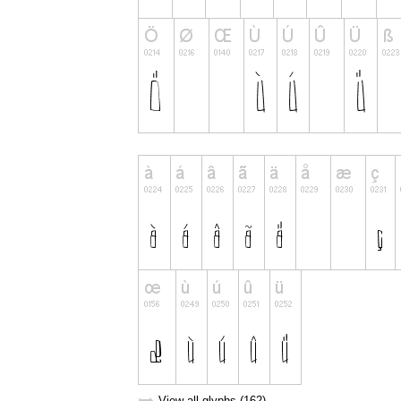
View all glyphs (162)