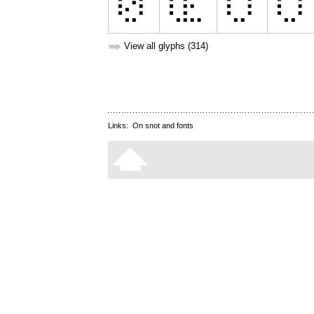
➥
View all glyphs (314)
Links:
On snot and fonts