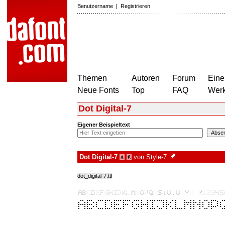
Benutzername
|
Registrieren
Themen
Autoren
Forum
Eine
Neue Fonts
Top
FAQ
Wer
Dot Digital-7
Eigener Beispieltext
Dot Digital-7
von
Style-7
à
€
dot_digital-7.ttf