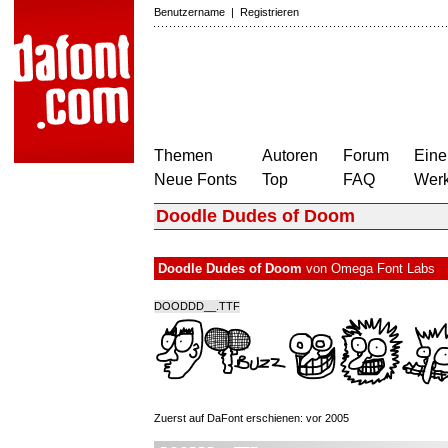
Benutzername
|
Registrieren
Themen
Autoren
Forum
Eine
Neue Fonts
Top
FAQ
Wer
Doodle Dudes of Doom
Doodle Dudes of Doom
von
Omega Font Labs
DOODDD__.TTF
Zuerst auf DaFont erschienen: vor 2005