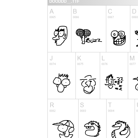
DOODDD__.TTF