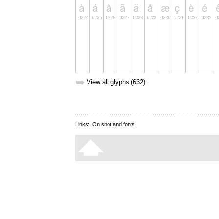
➥
View all glyphs (632)
Links:
On snot and fonts