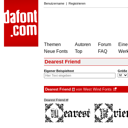
Benutzername
|
Registrieren
Themen
Autoren
Forum
Eine
Neue Fonts
Top
FAQ
Wer
Dearest Friend
Eigener Beispieltext
Größe
Dearest Friend
von
West Wind Fonts
à
Dearest Friend.ttf