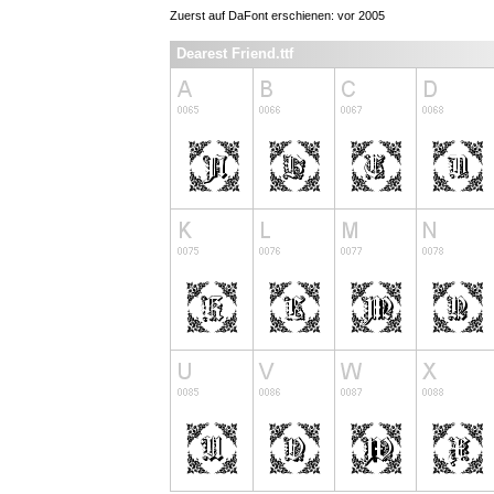
Zuerst auf DaFont erschienen: vor 2005
Dearest Friend.ttf