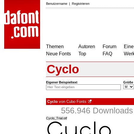
Benutzername
|
Registrieren
Themen
Autoren
Forum
Eine
Neue Fonts
Top
FAQ
Wer
Cyclo
Eigener Beispieltext
Größe
Cyclo
von
Cubo Fonts
556.946 Downloads 
Cyclo_Trial.otf