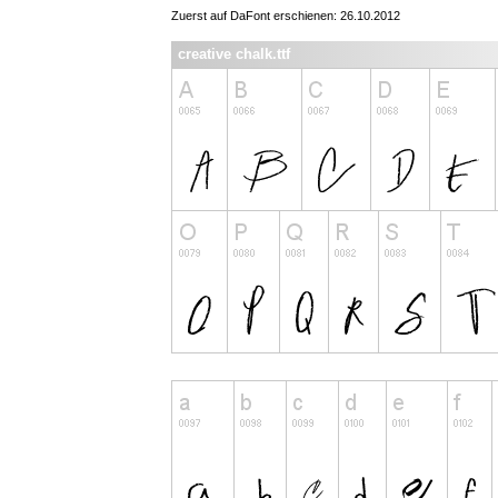
Zuerst auf DaFont erschienen: 26.10.2012
creative chalk.ttf