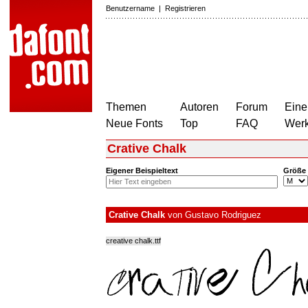
Benutzername
|
Registrieren
Themen
Autoren
Forum
Eine
Neue Fonts
Top
FAQ
Wer
Crative Chalk
Eigener Beispieltext
Größe
Crative Chalk
von
Gustavo Rodriguez
creative chalk.ttf