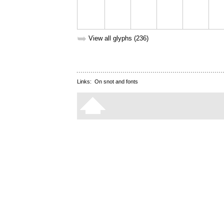
➥
View all glyphs (236)
Links:
On snot and fonts