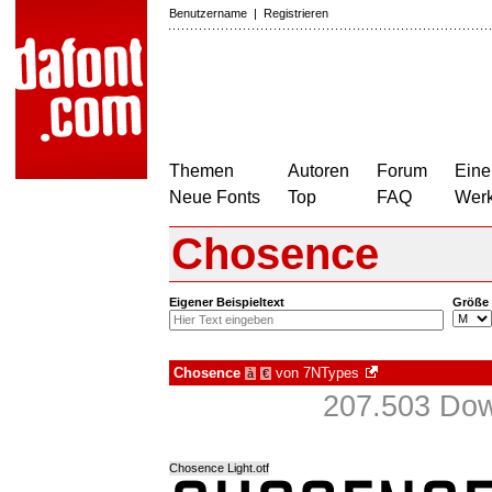
Benutzername
|
Registrieren
Themen
Autoren
Forum
Eine
Neue Fonts
Top
FAQ
Wer
Chosence
Eigener Beispieltext
Größe
Chosence
von
7NTypes
à
€
207.503 Dow
Chosence Light.otf