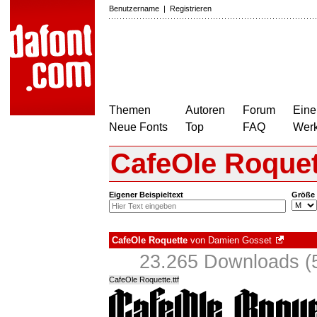
Benutzername
|
Registrieren
Themen
Autoren
Forum
Eine
Neue Fonts
Top
FAQ
Wer
CafeOle Roquet
Eigener Beispieltext
Größe
CafeOle Roquette
von
Damien Gosset
23.265 Downloads (5
CafeOle Roquette.ttf