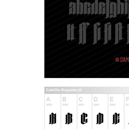
CafeOle Roquette.ttf