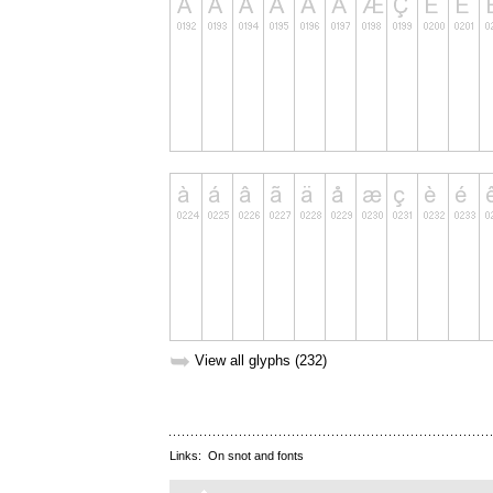
➥
View all glyphs (232)
Links:
On snot and fonts