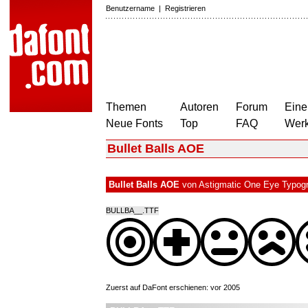
Benutzername
|
Registrieren
Themen
Autoren
Forum
Eine
Neue Fonts
Top
FAQ
Wer
Bullet Balls AOE
Bullet Balls AOE
von
Astigmatic One Eye Typogra
BULLBA__.TTF
Zuerst auf DaFont erschienen: vor 2005