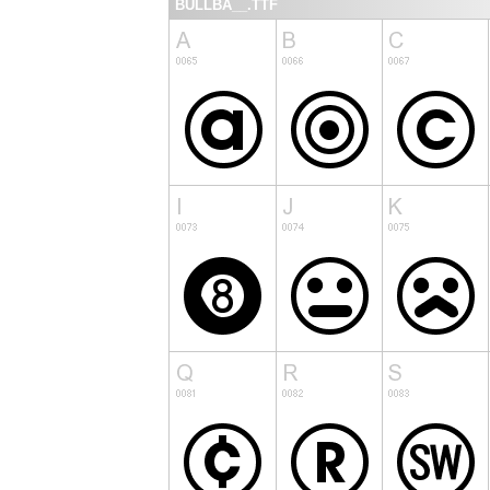
BULLBA__.TTF