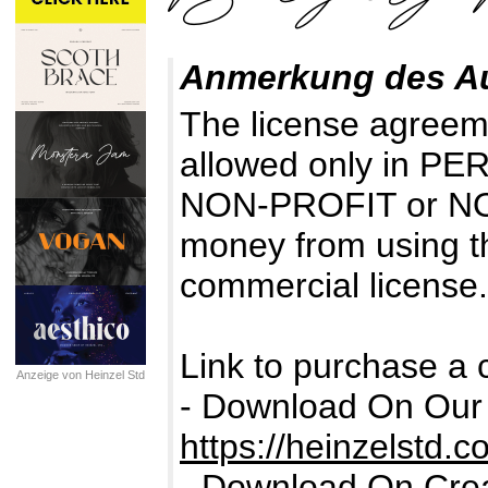
Anmerkung des A
The license agreemen
allowed only in 
NON-PROFIT or N
money from using th
commercial license.
Link to purchase a 
Anzeige von Heinzel Std
- Download On Our 
https://heinzelstd.
- Download On Crea