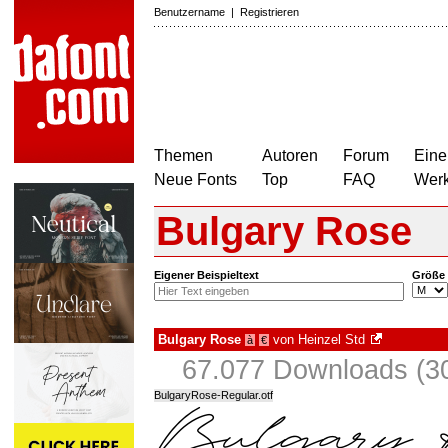
Benutzername
|
Registrieren
Themen
Autoren
Forum
Eine
Neue Fonts
Top
FAQ
Wer
Bulgary Rose
Eigener Beispieltext
Größe
Bulgary Rose
von
Heinzel Std
à
€
67.077 Downloads (30
BulgaryRose-Regular.otf