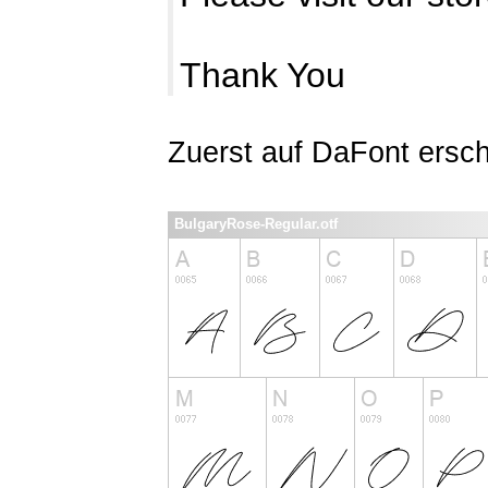
Thank You
Zuerst auf DaFont ersc
BulgaryRose-Regular.otf