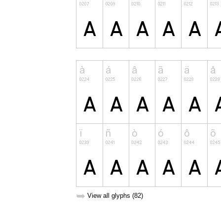
➥
View all glyphs (82)