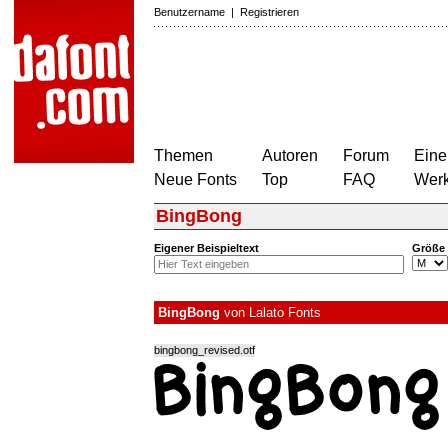
Benutzername
|
Registrieren
Themen
Autoren
Forum
Eine
Neue Fonts
Top
FAQ
Wer
BingBong
Eigener Beispieltext
Größe
BingBong
von
Lalato Fonts
bingbong_revised.otf