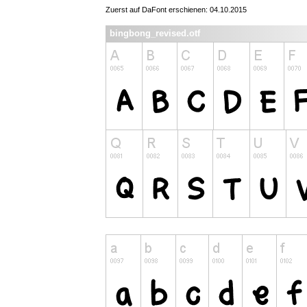
Zuerst auf DaFont erschienen: 04.10.2015
bingbong_revised.otf