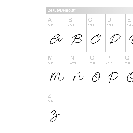
BeautyDemo.ttf