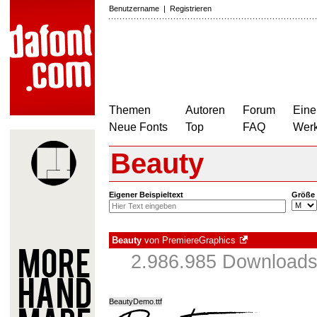
Benutzername
|
Registrieren
Themen
Autoren
Forum
Eine
Neue Fonts
Top
FAQ
Wer
Beauty
Eigener Beispieltext
Größe
Beauty
von
PremiereGraphics
2.986.985 Downloads
BeautyDemo.ttf