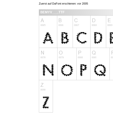
Zuerst auf DaFont erschienen: vor 2005
BEMYV___.TTF