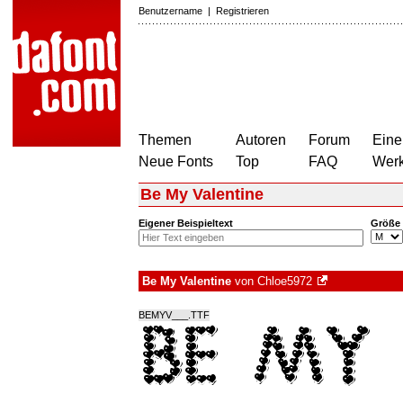
Benutzername
|
Registrieren
Themen
Autoren
Forum
Eine
Neue Fonts
Top
FAQ
Wer
Be My Valentine
Eigener Beispieltext
Größe
Be My Valentine
von
Chloe5972
BEMYV___.TTF