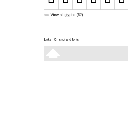
➥
View all glyphs (62)
Links:
On snot and fonts